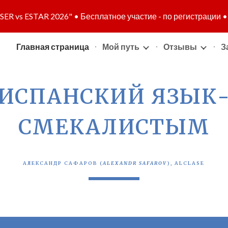
ER vs ESTAR 2026" • Бесплатное участие - по регистрации 
ip to main content
Skip to navigat
Главная страница
Мой путь
Отзывы
З
ИСПАНСКИЙ
ЯЗЫК
СМЕКАЛИСТЫ
М
АЛЕКСАНДР САФАРОВ (
ALEXANDR SAFAROV
)
, ALCLASE