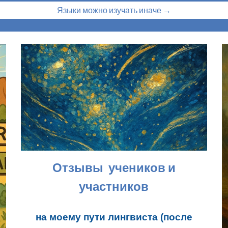
Языки можно изучать иначе →
Отзывы учеников и
участников
на моему пути лингвиста (после