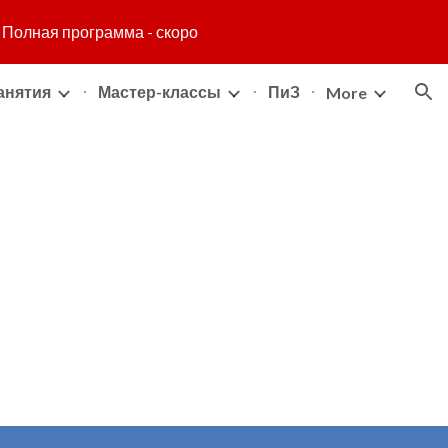
• Полная программа - скоро
ion
анятия
Мастер-классы
ПиЗ
More
-