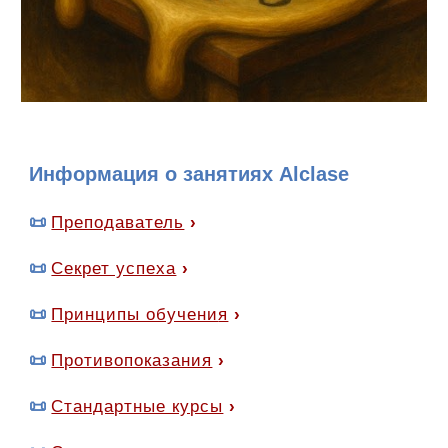
Информация о занятиях Alclase
📜
Преподавател
ь
›
📜
Секрет успеха
›
📜
Принципы обучени
я
›
📜
Противопоказания
›
📜
Стандартные курсы
›