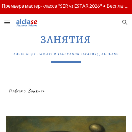
Премьера мастер-класса "SER vs ESTAR 2026" • Бесплатное участие - по регистрации • Полная программа - скоро
Skip to main content
Skip to navigation
ЗАНЯТИЯ
АЛЕКСАНДР САФАРОВ (
ALEXANDR SAFAROV
), ALCLASE
Главная
>
Занятия