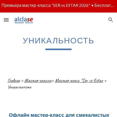
Премьера мастер-класса "SER vs ESTAR 2026" • Бесплатное участие - по регистрации • Полная программа - скоро
Skip to main content
Skip to navigation
УНИКАЛЬНОСТЬ
Главная
>
Мастер-классы
>
Мастер-клас
с "Ser vs Estar
>
Уникальность
Офлайн мастер-класс для смекалистых