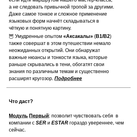
а не следовать привычной тропой за другими.
Даже самое тонкое и сложное применение
языковых форм начнёт складываться в
чёткую и понятную картину.
🦉 Умудренные опытом
«
А
ксакал
ы
»
(
В1/В2
)
также совершат в этом путешествии немало
неожиданных открытий. Они обнаружат
важные нюансы и тонкости языка, которые
раньше скрывались в тени, обогатят свои
знания по различным темам и существенно
расширят
кругозор.
Подробнее
Что даст?
Модуль
Первый
: позволит чувствовать себя в
компании с
SER
и
ESTAR
гораздо увереннее, чем
сейчас.