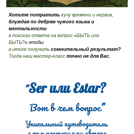
Хотите потратить
кучу времени и нервов,
блуждая по дебрям чужого языка и
ментальности
в поисках ответа на вопрос
«
БЫТЬ или
БЫТЬ?
»
,
чтобы
в итоге получить
сомнительный результат?
Тогда наш мастер-класс
точно не для Вас
.
Ser или Estar
?
"
Вот в чем вопрос
"
Уникальный путеводитель
с комментариями автора